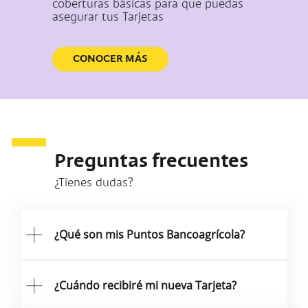
coberturas básicas para que puedas
asegurar tus Tarjetas
CONOCER MÁS
Preguntas frecuentes
¿Tienes dudas?
¿Qué son mis Puntos Bancoagrícola?
¿Cuándo recibiré mi nueva Tarjeta?
Puntos Bancoagrícola
es un programa de
recompensas que premia tu fidelidad.