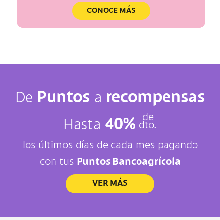
CONOCE MÁS
Puntos
recompensas
De
a
de
40%
Hasta
dto.
los últimos días de cada mes pagando
con tus
Puntos Bancoagrícola
VER MÁS