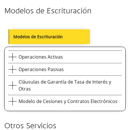
Modelos de Escrituración
Modelos de Escrituración
Operaciones Activas
Operaciones Pasivas
Cláusulas de Garantía de Tasa de Interés y
Descargar
Modelo de Apertura de Crédito Rotativa -
Otras
Cuenta Óptima
Descargar
Contrato de Depósito en Cuenta Corriente
Modelo de Cesiones y Contratos Electrónicos
Euros - Persona Natural
Descargar
Modelo de Apertura de Crédito - Max Nomina
Descargar
Descargar
Contrato de Depósito en Cuenta Corriente
Cláusulas de garantías
Otros Servicios
Euros - Persona Jurídica
Descargar
Descargar
Modelo de Cesión de Crédito y Garantías (Acta