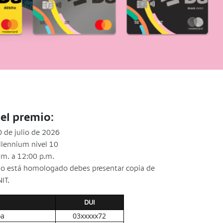
el premio:
 de julio de 2026
llennium nivel 10
m. a 12:00 p.m.
I no está homologado debes presentar copia de
NIT.
DUI
oa
03xxxxx72