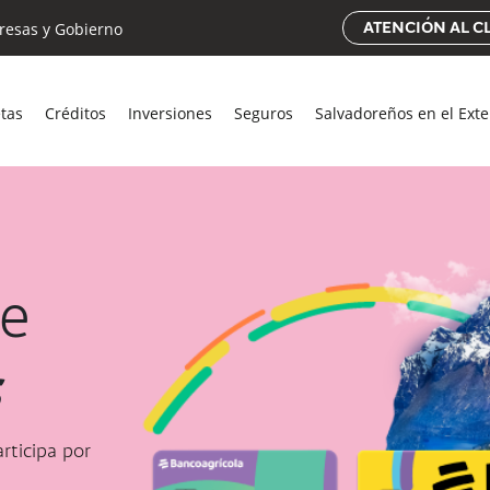
esas y Gobierno
ATENCIÓN AL C
etas
Créditos
Inversiones
Seguros
Salvadoreños en el Exte
e
s
rticipa por