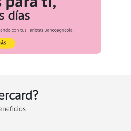
 para ti,
s días
gando con tus Tarjetas Bancoagrícola.
MÁS
ercard?
eneficios