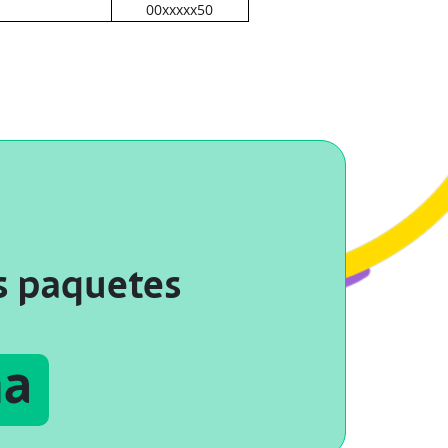
00xxxxx50
s paquetes
na