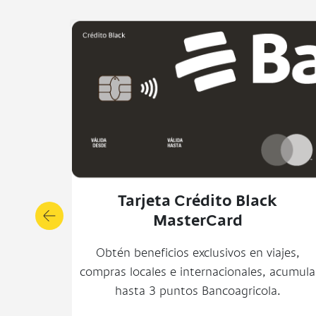
Tarjeta Débito Joven
Mastercard
Disfruta de descuentos exclusivos solo par
ti en tus tiendas favoritas.
Solicítala en
agencias