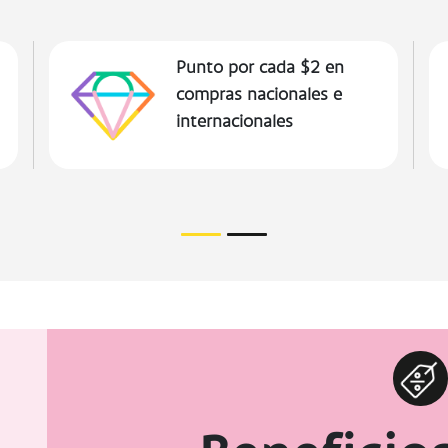
Mayor control de tus
transacciones desde Banca
Móvil