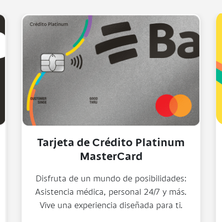
Tarjeta Débito Platinum
Mastercard
a
Ahorra sin complicarte: beneficios únicos
cada vez que usas tu Tarjeta de Débito.
Solicítala en agencias