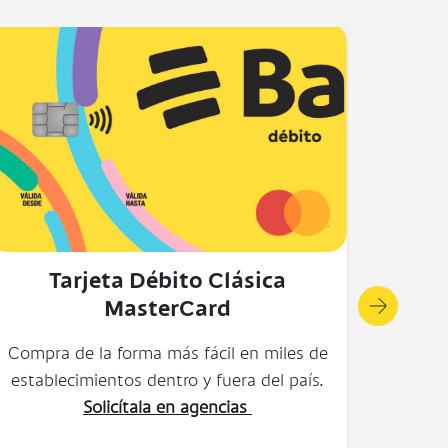
Tarjeta Débito Black
Mastercard
Descubre los beneficios ideales a tu estilo
de vida que te brinda tu tarjeta.
Solicítala
en agencias