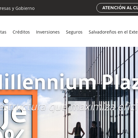
esas y Gobierno
ATENCIÓN AL C
etas
Créditos
Inversiones
Seguros
Salvadoreños en el Exte
illennium Pla
estructura que maximiza efic