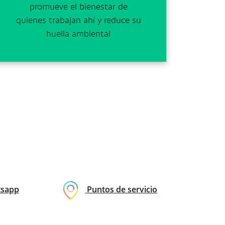
promueve el bienestar de
quienes trabajan ahí y reduce su
huella ambiental
sapp
Puntos de servicio