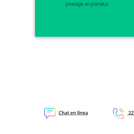
protege el planeta.
Chat en línea
22