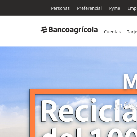
Personas
Preferencial
Pyme
Empr
Cuentas
Tarj
M
Infra