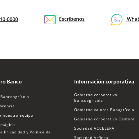
CR
 master
10-0000
Escríbenos
What
ansfer365
365
roveedores
ro Banco
Información corporativa
Gobierno corporativo
r365
Bancoagrícola
Bancoagrícola
arencia
Gobierno valores Banagrícola
a nuestro equipo
Gobierno corporativo Gestora
 mágico
Sociedad ACCELERA
e Privacidad y Política de
s
Sociedad Arfinsa