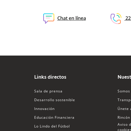
Transfer 365 Obligaciones B
Pago de proveedores UNI
Consulta de otros productos
Transfer 365 Móvil
Chat en línea
22
Consulta de puntos master
Pago de tarjeta de crédito Tr
Histórico de transacciones
Pago de préstamos Transfer
Visor de abono por pago a p
Pago de planilla Transfer365
Visor transaccional
Pagadurías Transfer365
Links directos
Nuest
Pago de proveedores Transfe
Sala de prensa
Somos 
Desarrollo sostenible
Transp
Innovación
Únete 
Educación Financiera
Rincón
Aviso d
Lo Lindo del Fútbol
cookie