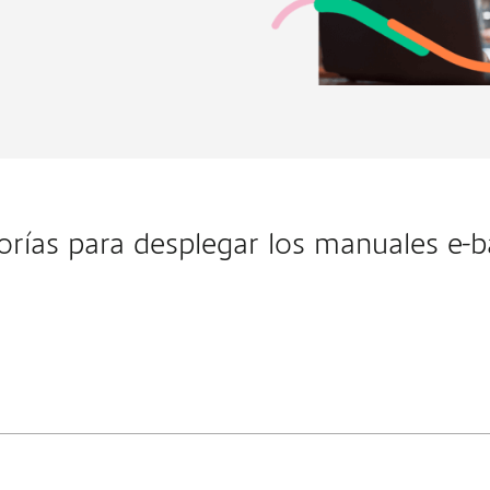
orías para desplegar los manuales e-
loqueo de usuario Cambio de clave) Con Soft token