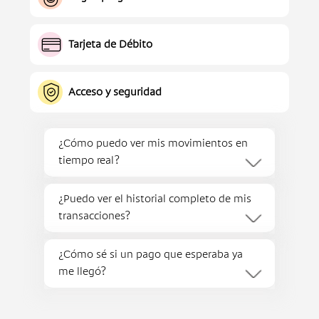
Tarjeta de Débito
Acceso y seguridad
¿Cómo puedo ver mis movimientos en
tiempo real?
Ingresa a Banca Móvil, selecciona tu
¿Puedo ver el historial completo de mis
cuenta y luego elige la opción
transacciones?
Movimientos.
Sí, desde Banca Móvil puedes consultar
¿Cómo sé si un pago que esperaba ya
todo tu historial de movimientos con
me llegó?
filtros por fecha, tipo de operación y
monto.
Recibes notificación instantánea en tu
celular cada vez que recibes dinero a tu